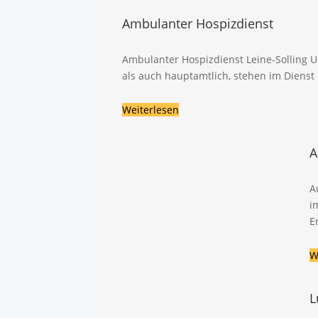
Ambulanter Hospizdienst
Ambulanter Hospizdienst Leine-Solling 
als auch hauptamtlich, stehen im Dienst
Weiterlesen
A
A
i
E
W
L