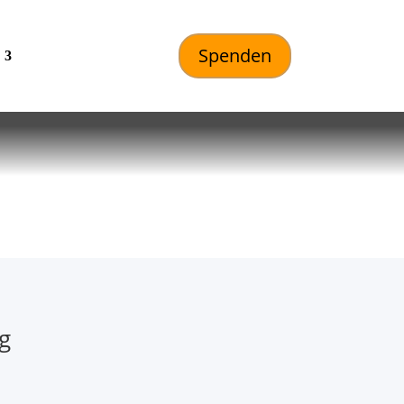
Spenden
g